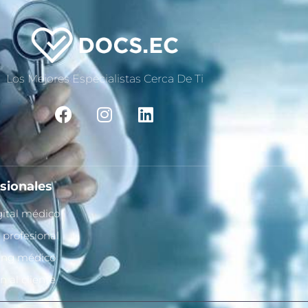
Los Mejores Especialistas Cerca De Ti
sionales
igital médico
 profesional
ing médico
n al cliente