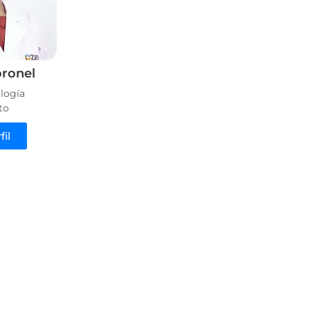
oronel
logía
to
fil