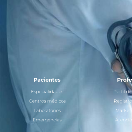
Pacientes
Profe
Especialidades
Perfil d
Centros médicos
Registro
Laboratorios
Market
Emergencias
Atenció