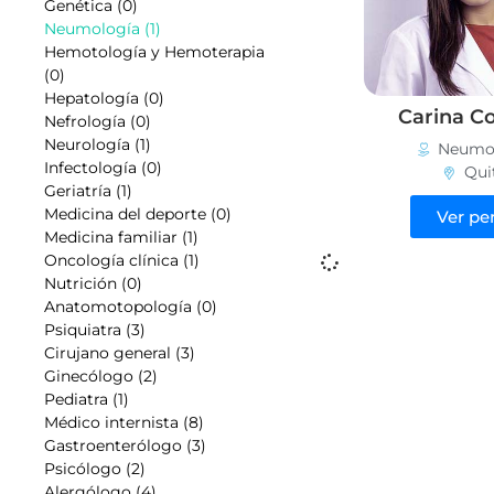
Genética (0)
Neumología (1)
Hemotología y Hemoterapia
(0)
Hepatología (0)
Carina C
Nefrología (0)
Neurología (1)
Neumo
Infectología (0)
Qui
Geriatría (1)
Medicina del deporte (0)
Ver per
Medicina familiar (1)
Oncología clínica (1)
Nutrición (0)
Anatomotopología (0)
Psiquiatra (3)
Cirujano general (3)
Ginecólogo (2)
Pediatra (1)
Médico internista (8)
Gastroenterólogo (3)
Psicólogo (2)
Alergólogo (4)