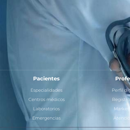
Pacientes
Profe
Especialidades
Perfil d
Centros médicos
Registro
Laboratorios
Market
Emergencias
Atenció