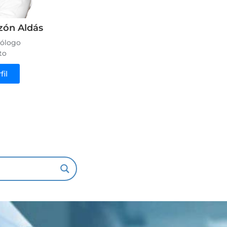
zón Aldás
ólogo
to
fil