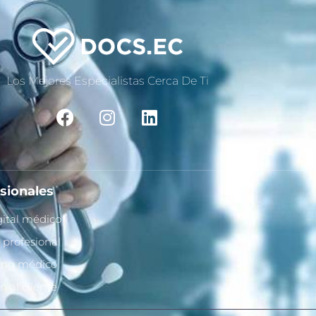
Los Mejores Especialistas Cerca De Ti
sionales
igital médico
 profesional
ing médico
n al cliente