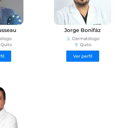
usseau
Jorge Bonifáz
ólogo
Dermatólogo
,
Quito
Quito
fil
Ver perfil