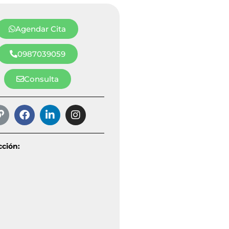
Agendar Cita
0987039059
Consulta
cción: