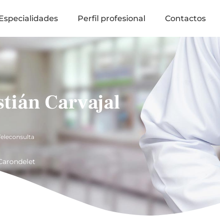
Especialidades
Perfil profesional
Contactos
tián Carvajal
Teleconsulta
Carondelet