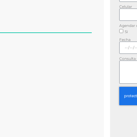
Celular
Agendar c
Si
Fecha
Consulta