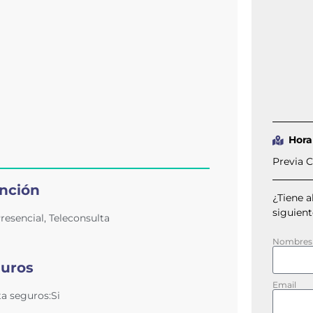
Hora
Previa C
nción
¿Tiene 
siguient
resencial
,
Teleconsulta
Nombres
uros
Email
a seguros:Si