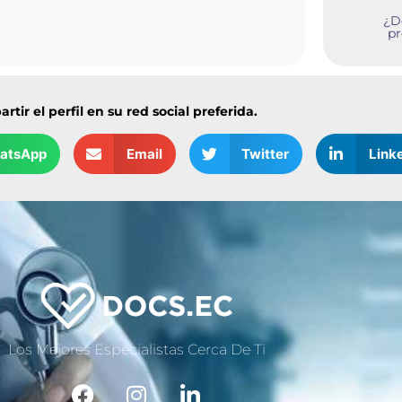
¿De
pr
tir el perfil en su red social preferida.
atsApp
Email
Twitter
Link
Los Mejores Especialistas Cerca De Ti