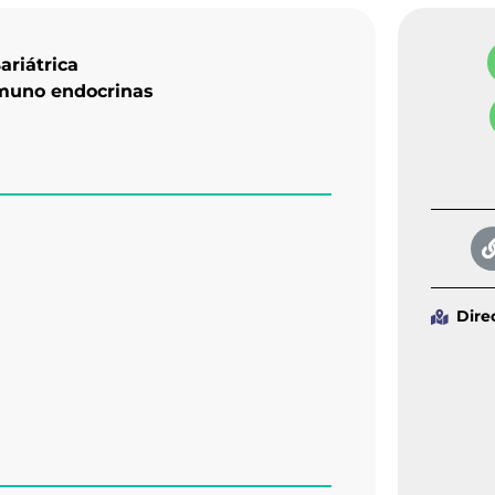
ariátrica
nmuno endocrinas
Dire