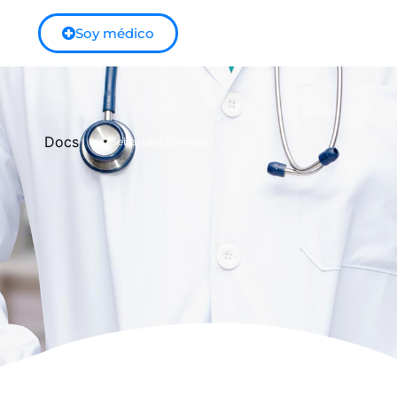
Soy médico
>
Docs
Sebastián Carvajal